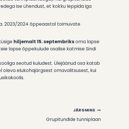
edega ise ühendust, et kokku leppida iga
a. 2023/2024 õppeaastal toimuvate
küsige
hiljemalt 15. septembriks
oma lapse
 teie lapse õppekulude osalise katmise Sindi
ooliga seotud kuludest. Ülejäänud osa katab
l oleva elukohajärgsest omavalitsusest, kui
usikakoolis.
JÄRGMINE
Grupitundide tunniplaan