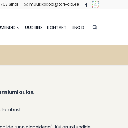
6703 Sindi
muusikakool@torivald.ee
MENDID
UUDISED
KONTAKT
LINGID
aasiumi aulas.
ptembrist.
olide tunniplaanidega). Kui grupitundide