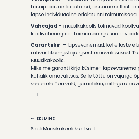
tunniplaan on koostatud, anname sellest per
lapse individuaalne erialatunni toimumisaeg.
Vaheajad
– muusikakoolis toimuvad kooliv
koolivaheaegade toimumisaegu saate vaad
Garantiikiri
– lapsevanemad, kelle laste eluk
rahvastikuregistrijärgsest omavalitsusest Tor
Muusikakoolis.
Miks me garantiikirja küsime- lapsevanema 
kohalik omavalitsus. Selle tõttu on vaja iga
see ei ole Tori vald, garantiikiri, millega om
EELMINE
Navigeerimine
Sindi Muusikakooli kontsert