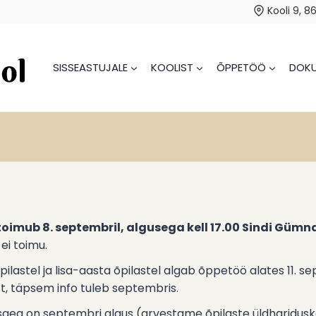
Kooli 9, 8
SISSEASTUJALE
KOOLIST
ÕPPETÖÖ
DOKU
toimub 8. septembril, algusega kell 17.00 Sindi Gümn
ei toimu.
ilastel ja lisa-aasta õpilastel algab õppetöö alates 11. se
t, täpsem info tuleb septembris.
aeg on septembri algus (arvestame õpilaste üldharidusko