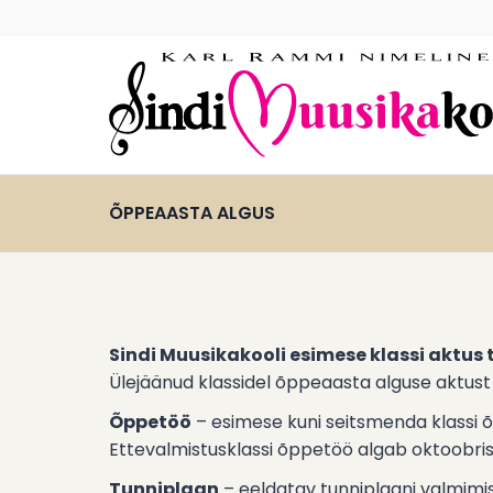
Skip
to
content
ÕPPEAASTA ALGUS
Sindi Muusikakooli esimese klassi aktus 
Ülejäänud klassidel õppeaasta alguse aktust 
Õppetöö
– esimese kuni seitsmenda klassi õp
Ettevalmistusklassi õppetöö algab oktoobris
Tunniplaan
– eeldatav tunniplaani valmimis