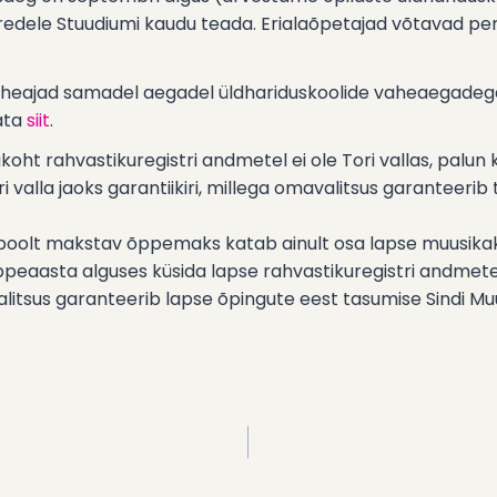
edele Stuudiumi kaudu teada. Erialaõpetajad võtavad per
aheajad samadel aegadel üldhariduskoolide vaheaegadeg
ata
siit
.
oht rahvastikuregistri andmetel ei ole Tori vallas, palun 
i valla jaoks garantiikiri, millega omavalitsus garanteerib
poolt makstav õppemaks katab ainult osa lapse muusikak
 õppeaasta alguses küsida lapse rahvastikuregistri andmete
avalitsus garanteerib lapse õpingute eest tasumise Sindi Mu